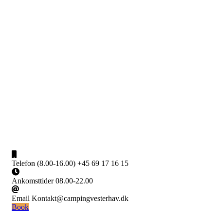
Skip
to
content
Camping Vesterhav
En campingplads lige ved Vesterhavet
Telefon (8.00-16.00)
+45 69 17 16 15
Ankomsttider
08.00-22.00
Email
Kontakt@campingvesterhav.dk
Book