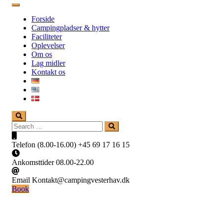
Forside
Campingpladser & hytter
Faciliteter
Oplevelser
Om os
Lag midler
Kontakt os
Search
Search
for:
Telefon (8.00-16.00)
+45 69 17 16 15
Ankomsttider
08.00-22.00
Email
Kontakt@campingvesterhav.dk
Book