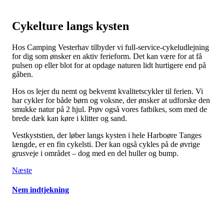
Cykelture langs kysten
Hos Camping Vesterhav tilbyder vi full-service-cykeludlejning
for dig som ønsker en aktiv ferieform. Det kan være for at få
pulsen op eller blot for at opdage naturen lidt hurtigere end på
gåben.
Hos os lejer du nemt og bekvemt kvalitetscykler til ferien. Vi
har cykler for både børn og voksne, der ønsker at udforske den
smukke natur på 2 hjul. Prøv også vores fatbikes, som med de
brede dæk kan køre i klitter og sand.
Vestkyststien, der løber langs kysten i hele Harboøre Tanges
længde, er en fin cykelsti. Der kan også cykles på de øvrige
grusveje i området – dog med en del huller og bump.
Indlægsnavigation
Næste
Nem indtjekning