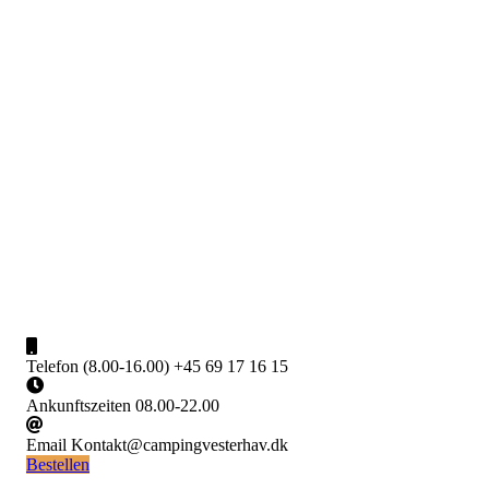
Skip
to
content
Camping Vesterhav
Ein Campingplatz direkt an der Nordsee
Telefon (8.00-16.00)
+45 69 17 16 15
Ankunftszeiten
08.00-22.00
Email
Kontakt@campingvesterhav.dk
Bestellen